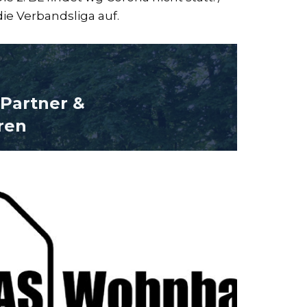
ie Verbandsliga auf.
Partner &
re
n