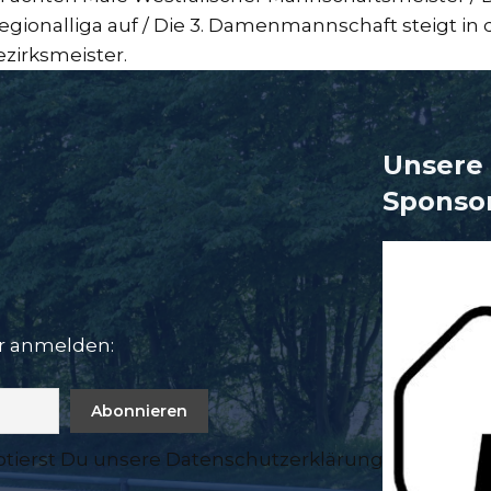
gionalliga auf / Die 3. Damenmannschaft steigt in d
Bezirksmeister.
Unsere 
Sponso
er anmelden:
ptierst Du unsere Datenschutzerklärung.