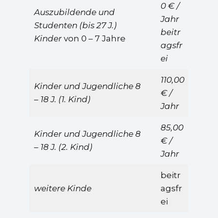
0 € /
Auszubildende und
Jahr
Studenten (bis 27 J.)
beitr
Kinder
von 0 – 7 Jahre
agsfr
ei
110,00
Kinder und Jugendliche 8
€ /
– 18 J. (1. Kind)
Jahr
85,00
Kinder und Jugendliche 8
€ /
– 18 J. (2. Kind)
Jahr
beitr
weitere Kinde
agsfr
ei