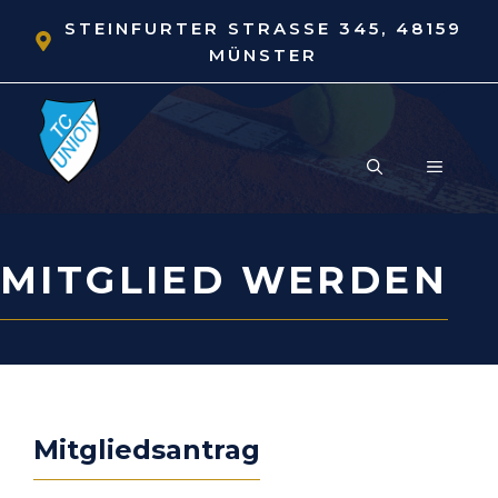
Zum
STEINFURTER STRASSE 345, 48159 M
Inhalt
ÜNSTER
springen
MENÜ
MITGLIED WERDEN
Mitgliedsantrag