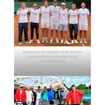
Spielklasse: Bundesliga Herren 30 Nord
Mannschaftsführer: Bastian Kötter
Tel.: 0163 8781310
E-Mail: bastiankoetter@hotmail.com
Spieltermine:
nuLiga – Mannschaftsportrait