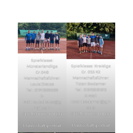
Spielklasse:
Spielklasse: Kreisliga
Münsterlandliga
Gr. 053 K2
Gr.048
Mannschaftsführer:
Mannschaftsführer:
Tizian Bodamer
Louis Dietze
Tel.: 015755181812
Tel.: 01741929089
E-Mail:
E-
tizian.bodamer@gm
Mail:
louis.dietze@g
x.de
mail.com
Spieltermine:
nuLiga
Spieltermine:
nuLiga
–
–
Mannschaftsportrait
Mannschaftsportrait