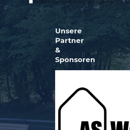
Indem Du fortfährst, akzeptierst Du 
Unsere
Partner
&
Sponsore
n