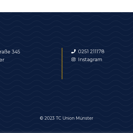
0251 211178
traße 345
er
Instagram
© 2023 TC Union Münster