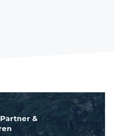
Partner &
re
n