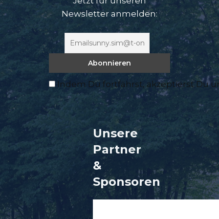
Jetzt für unseren
Newsletter anmelden:
Indem Du fortfährst, akzeptierst Du 
Unsere
Partner
&
Sponsore
n